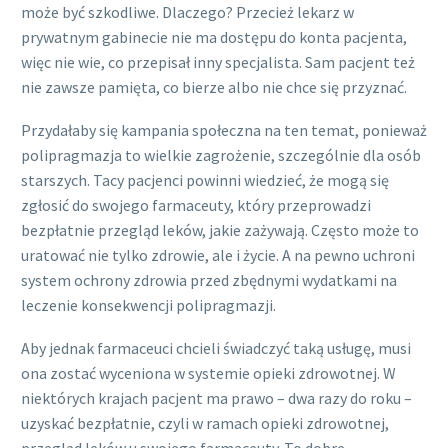
może być szkodliwe. Dlaczego? Przecież lekarz w
prywatnym gabinecie nie ma dostępu do konta pacjenta,
więc nie wie, co przepisał inny specjalista. Sam pacjent też
nie zawsze pamięta, co bierze albo nie chce się przyznać.
Przydałaby się kampania społeczna na ten temat, ponieważ
polipragmazja to wielkie zagrożenie, szczególnie dla osób
starszych. Tacy pacjenci powinni wiedzieć, że mogą się
zgłosić do swojego farmaceuty, który przeprowadzi
bezpłatnie przegląd leków, jakie zażywają. Często może to
uratować nie tylko zdrowie, ale i życie. A na pewno uchroni
system ochrony zdrowia przed zbędnymi wydatkami na
leczenie konsekwencji polipragmazji.
Aby jednak farmaceuci chcieli świadczyć taką usługę, musi
ona zostać wyceniona w systemie opieki zdrowotnej. W
niektórych krajach pacjent ma prawo – dwa razy do roku –
uzyskać bezpłatnie, czyli w ramach opieki zdrowotnej,
przegląd leków u swojego farmaceuty. To dobre