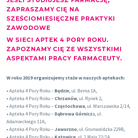
JEŚLI STUDIUJESZ FARMACJĘ,
ZAPRASZAMY CIĘ NA
SZEŚCIOMIESIĘCZNE PRAKTYKI
ZAWODOWE
W SIECI APTEK 4 PORY ROKU.
ZAPOZNAMY CIĘ ZE WSZYSTKIMI
ASPEKTAMI PRACY FARMACEUTY.
W roku 2019 organizujemy staże w naszych aptekach:
• Apteka 4 Pory Roku –
Będzin
, ul. Bema 1A,
• Apteka 4 Pory Roku –
Chrzanów
, ul. Rynek 2,
• Apteka 4 Pory Roku –
Częstochowa
, ul. Warszawska 2/14,
• Apteka 4 Pory Roku –
Dąbrowa Górnicz
a, ul.
Adamieckiego 11A,
• Apteka 4 Pory Roku –
Jaworzno
, ul. Grunwaldzka 229B,
• Apteka 4 Pory Roku –
Katowice
, ul. 1 Maja 22/1A,