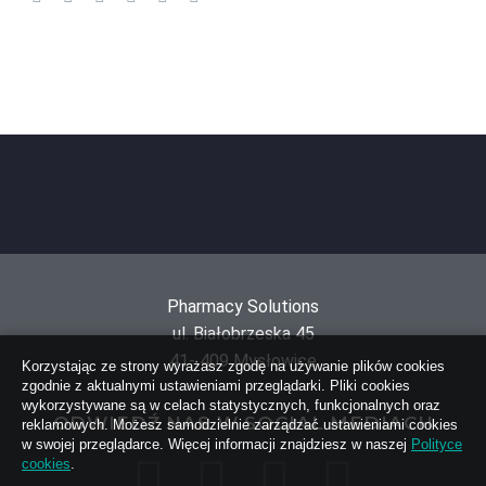
Pharmacy Solutions
ul. Białobrzeska 45
41- 409 Mysłowice
Korzystając ze strony wyrażasz zgodę na używanie plików cookies
zgodnie z aktualnymi ustawieniami przeglądarki. Pliki cookies
wykorzystywane są w celach statystycznych, funkcjonalnych oraz
ODWIEDŹ NAS W SOCIAL MEDIACH
reklamowych. Możesz samodzielnie zarządzać ustawieniami cookies
w swojej przeglądarce. Więcej informacji znajdziesz w naszej
Polityce
cookies
.