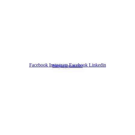
Pharmacy Solutions
ul. Białobrzeska 45
41- 409 Mysłowice
odwiedź nas w social mediach
Facebook
Instagram
Facebook
Linkedin
Polityka prywatności